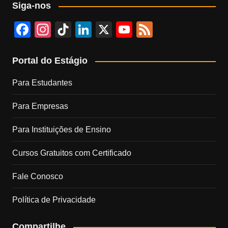
Siga-nos
F
In
Ti
Li
X
Y
F
a
st
k
n
o
e
c
a
T
k
u
e
Portal do Estágio
e
gr
o
e
T
d
Para Estudantes
b
a
k
dI
u
Para Empresas
o
m
n
b
o
e
Para Instituições de Ensino
k
C
Cursos Gratuitos com Certificado
h
a
Fale Conosco
n
Política de Privacidade
n
el
Compartilhe