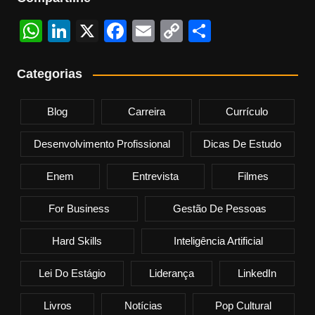
W
Li
X
F
E
C
S
h
n
a
m
o
h
at
k
c
ail
p
ar
Categorias
s
e
e
y
e
Blog
Carreira
Currículo
A
dI
b
Li
p
n
o
n
Desenvolvimento Profissional
Dicas De Estudo
p
o
k
Enem
Entrevista
Filmes
k
For Business
Gestão De Pessoas
Hard Skills
Inteligência Artificial
Lei Do Estágio
Liderança
LinkedIn
Livros
Notícias
Pop Cultural