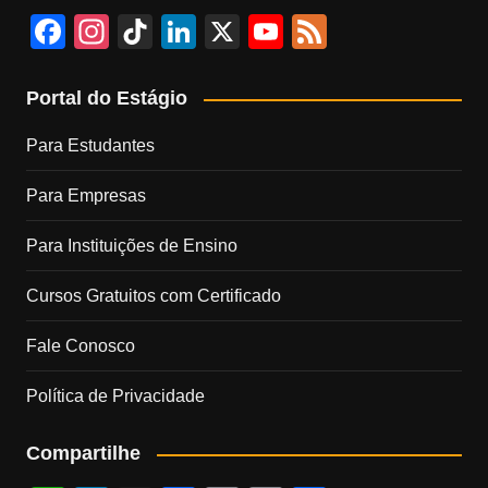
F
In
Ti
Li
X
Y
F
a
st
k
n
o
e
c
a
T
k
u
e
Portal do Estágio
e
gr
o
e
T
d
Para Estudantes
b
a
k
dI
u
Para Empresas
o
m
n
b
o
e
Para Instituições de Ensino
k
C
Cursos Gratuitos com Certificado
h
a
Fale Conosco
n
Política de Privacidade
n
el
Compartilhe