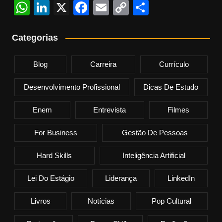
W
Li
X
F
E
C
S
h
n
a
m
o
h
at
k
c
ail
p
ar
Categorias
s
e
e
y
e
Blog
Carreira
Currículo
A
dI
b
Li
p
n
o
n
Desenvolvimento Profissional
Dicas De Estudo
p
o
k
Enem
Entrevista
Filmes
k
For Business
Gestão De Pessoas
Hard Skills
Inteligência Artificial
Lei Do Estágio
Liderança
LinkedIn
Livros
Notícias
Pop Cultural